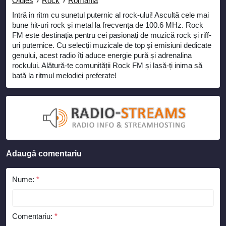
Oldies
›
Rock
›
Romania
Intră in ritm cu sunetul puternic al rock-ului! Ascultă cele mai
bune hit-uri rock și metal la frecvența de 100.6 MHz. Rock
FM este destinația pentru cei pasionați de muzică rock și riff-
uri puternice. Cu selecții muzicale de top și emisiuni dedicate
genului, acest radio îți aduce energie pură și adrenalina
rockului. Alătură-te comunității Rock FM și lasă-ți inima să
bată la ritmul melodiei preferate!
Adaugă comentariu
Nume:
*
Comentariu:
*