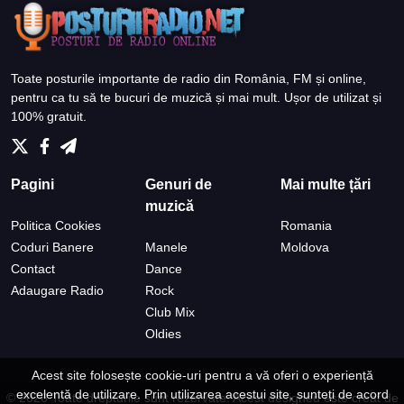
Toate posturile importante de radio din România, FM și online,
pentru ca tu să te bucuri de muzică și mai mult. Ușor de utilizat și
100% gratuit.
Pagini
Genuri de
Mai multe țări
muzică
Politica Cookies
Romania
Coduri Banere
Manele
Moldova
Contact
Dance
Adaugare Radio
Rock
Club Mix
Oldies
Acest site folosește cookie-uri pentru a vă oferi o experiență
excelentă de utilizare. Prin utilizarea acestui site, sunteți de acord
© 2026 Toate drepturile sunt rezervate.
Acest designed este creat de